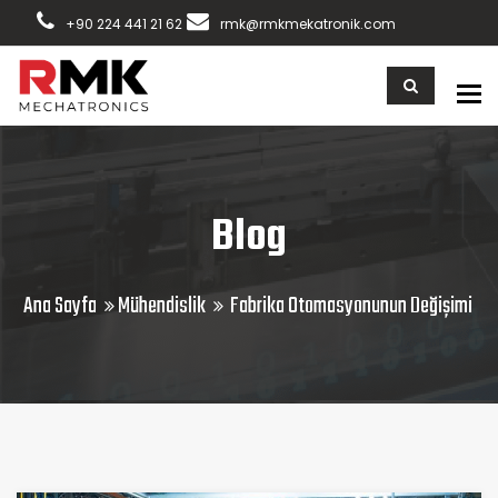
+90 224 441 21 62
rmk@rmkmekatronik.com
To
Blog
Ana Sayfa
Mühendislik
Fabrika Otomasyonunun Değişimi