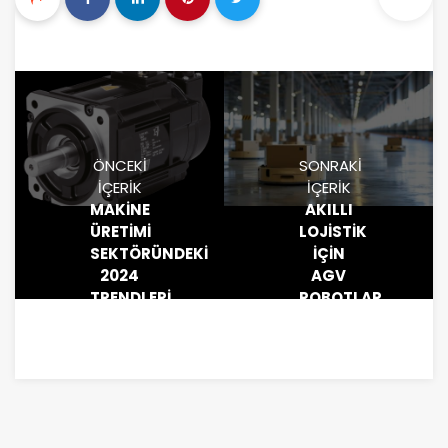
ÖNCEKI
SONRAKI
İÇERIK
İÇERIK
MAKINE
AKILLI
ÜRETIMI
LOJISTIK
SEKTÖRÜNDEKI
İÇIN
2024
AGV
TRENDLERI
ROBOTLAR
VE
İNOVASYONLAR