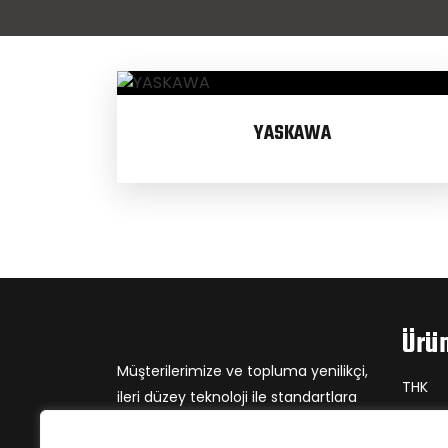
YASKAWA
Ürün
Müşterilerimize ve topluma yenilikçi,
THK
ileri düzey teknoloji ile standartlara
Neuga
uygun, en yüksek kalite ve güvenliğe