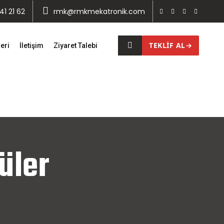
1 21 62
rmk@rmkmekatronik.com
TEKLİF AL
→
eri
İletişim
Ziyaret Talebi
üler