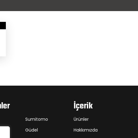
ler
İçerik
Sumitomo
Ürünler
rt
Güdel
Hakkımızda